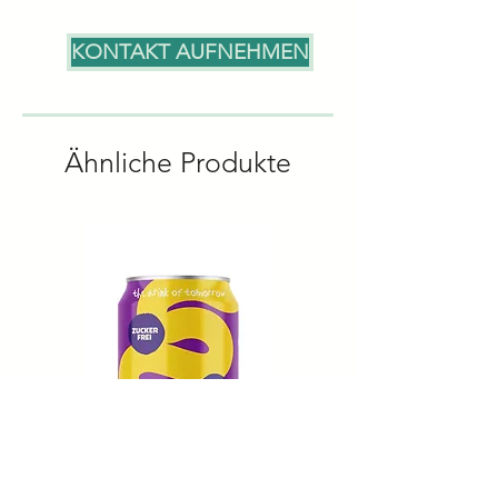
12 Stück à 250ml
Bio-Grüner Yerba-Maté-
KONTAKT AUFNEHMEN
Extrakt, Bio-
Zitronensaftkonzentrat, Bio-
Ginkgo-Extrakt**, natürliches
Bio-Koffein, Zitronensäure.
Ähnliche Produkte
(** = aus Konzentrat)
*Alle Angaben ohne Gewähr.
Rezepturänderungen und
Irrtümer vorbehalten. Für
verbindliche Informationen zu
Inhaltsstoffen, Allergenen
oder Nährwerten
kontaktieren Sie uns bitte
direkt - wir stehen Ihnen
gerne zur Verfügung.