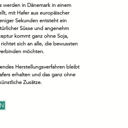
ks werden in Dänemark in einem
Wasser, fermenti
lt, mit Hafer aus europäischer
Säureregulator (
weniger Sekunden entsteht ein
Stabilisator (Ge
atürlicher Süsse und angenehm
zeptur kommt ganz ohne Soja,
Ist nicht für glu
ichtet sich an alle, die bewussten
 verbinden möchten.
Alle Angaben o
Rezepturänderun
ndes Herstellungsverfahren bleibt
vorbehalten. Für
afers erhalten und das ganz ohne
zu Inhaltsstoffe
 künstliche Zusätze.
Nährwerten konta
- wir stehen Ihn
EN