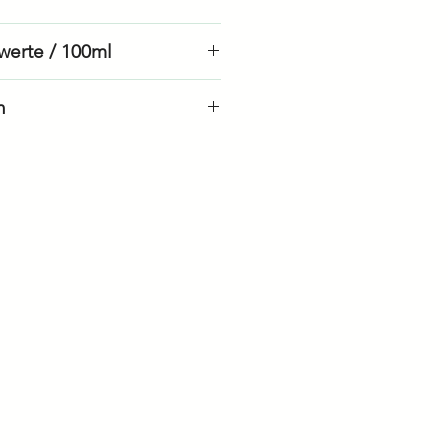
kunde bestellen
werte / 100ml
e bestellen
n
en
246 kJ / 59 kcal
ng à 1 Liter
ungen à 1 Liter
3.3 g
igte
0.3 g
6.1 g
3.1 g
0.9 g
0.14 g