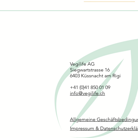
Biologisch
Biologisch
Biologisch
Vegilife AG
Siegwartstrasse 16
6403 Küssnacht am Rigi
+41 (0)41 850 01 09
info@vegilife.ch
Roos Carpaccio - Rote Beete-Ca
Nomadi Food - Roman Hazel
Griksi - Peanuts Protein-Rie
Griksi - Cherry Protein-Rieg
Griksi - Apple Pie Riegel
Schnellansicht
Schnellansicht
Schnellansicht
Schnellansicht
Schnellansicht
Rosehip
Allgemeine Geschäftsbeding
Impressum & Datenschutzerkl