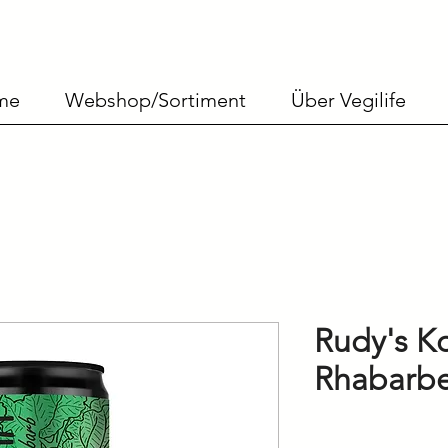
me
Webshop/Sortiment
Über Vegilife
Rudy's K
Rhabarb