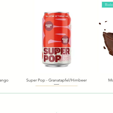
Biol
Mango
Super Pop - Granatapfel/Himbeer
Schnellansicht
Mo
Biologisch
Biologisch
Biol
Biol