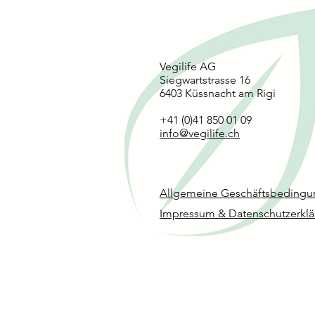
Vegilife AG
Siegwartstrasse 16
6403 Küssnacht am Rigi
+41 (0)41 850 01 09
info@vegilife.ch
Roos Carpaccio - Rote Beete-Ca
Nomadi Food - Roman Hazel
Griksi - Peanuts Protein-Rie
Griksi - Cherry Protein-Rieg
Griksi - Apple Pie Riegel
Schnellansicht
Schnellansicht
Schnellansicht
Schnellansicht
Schnellansicht
Rosehip
Allgemeine Geschäftsbeding
Impressum & Datenschutzerkl