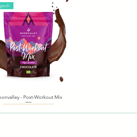
ogisch
onvalley - Post-Workout Mix
Schnellansicht
ogisch
ogisch