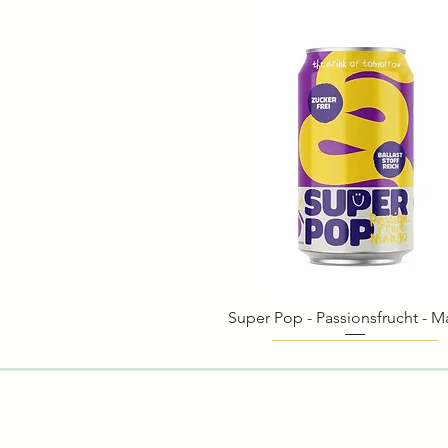
Super Pop - Passionsfrucht - 
Schnellansicht
Biologisch
Biologisch
Biologisch