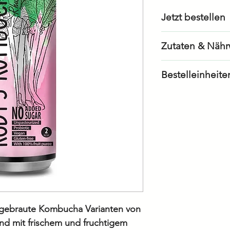
Jetzt bestellen
Als Geschäfts
Zutaten & Nähr
Als Privatkund
Bestelleinheite
Energie/Kalori
24 Stück à 33
Fett
– davon gesätt
Fettsäuren
Kohlenhydrate
– davon Zucker
Eiweiss/Protein
h gebraute Kombucha Varianten von
and mit frischem und fruchtigem
Salz