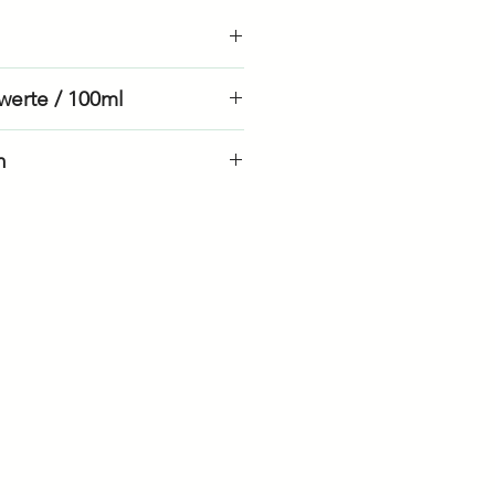
kunde bestellen
werte / 100ml
e bestellen
n
en
33 kJ / 8 kcal
0ml
0.0 g
igte
0.0 g
3.0 g
1.5 g
0 g
0 g