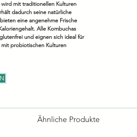
ird mit traditionellen Kulturen
rhält dadurch seine natürliche
Zutaten:
 bieten eine angenehme Frische
Wasser, symbioti
Kaloriengehalt. Alle Kombuchas
(15%), Süssstoff 
glutenfrei und eignen sich ideal für
Ballaststoffe, Tee
s mit probiotischen Kulturen
*Alle Angaben o
Rezepturänderun
vorbehalten. Für
EN
zu Inhaltsstoffe
Nährwerten konta
- wir stehen Ihn
Ähnliche Produkte