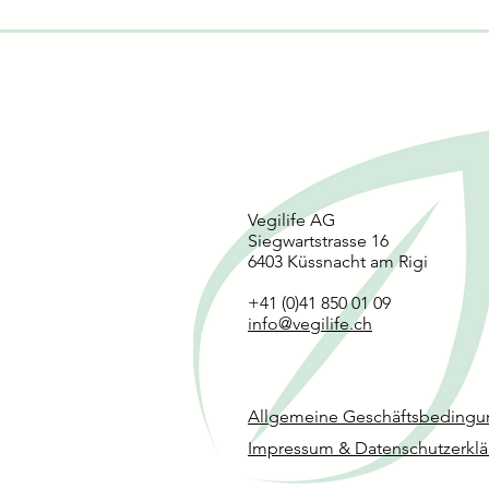
Biologisch
Biologisch
Biologisch
Vegilife AG
Siegwartstrasse 16
6403 Küssnacht am Rigi
+41 (0)41 850 01 09
info@vegilife.ch
Roos Carpaccio - Rote Beete-Ca
Nomadi Food - Roman Hazel
Griksi - Peanuts Protein-Rie
Griksi - Cherry Protein-Rieg
Griksi - Apple Pie Riegel
Schnellansicht
Schnellansicht
Schnellansicht
Schnellansicht
Schnellansicht
Rosehip
Allgemeine Geschäftsbeding
Impressum & Datenschutzerkl