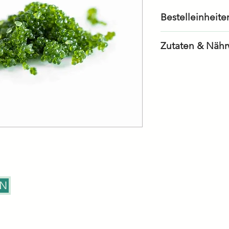
Bestelleinheite
6 Stück à 500g
Zutaten & Nähr
...coming soon!
EN