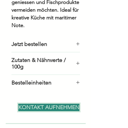
geniessen und Fischprodukte
vermeiden möchten. Ideal für
kreative Küche mit maritimer
Note.
Jetzt bestellen
Als Geschäftskunde
Zutaten & Nährwerte /
bestellen
100g
Als Privatkunde bestellen
Bestelleinheiten
Energie/Kalorien
640 kJ /
Karton: 6 Stück à 500gr
151 kcal
Stück: 1 Stück à 500gr
KONTAKT AUFNEHMEN
Fett
<0.3 g
– davon
0.0 g
gesättigte