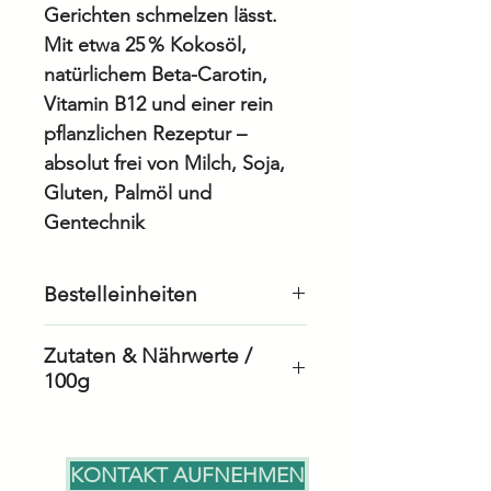
Gerichten schmelzen lässt.
Mit etwa 25 % Kokosöl,
natürlichem Beta-Carotin,
Vitamin B12 und einer rein
pflanzlichen Rezeptur –
absolut frei von Milch, Soja,
Gluten, Palmöl und
Gentechnik
Bestelleinheiten
14 Stück à 250gr
Zutaten & Nährwerte /
100g
Energie/Kalorien
1402 kJ
KONTAKT AUFNEHMEN