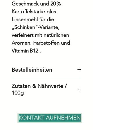
Geschmack und 20 %
Kartoffelstärke plus
Linsenmehl für die
„Schinken“-Variante,
verfeinert mit natürlichen
Aromen, Farbstoffen und
Vitamin B12 .
Bestelleinheiten
24 Stück à 280gr
Zutaten & Nährwerte /
100g
Zutaten Gouda Slices
KONTAKT AUFNEHMEN
Energie/Kalorien
1289 kJ