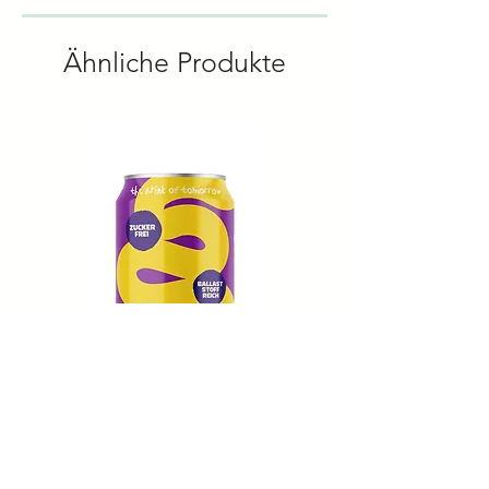
/ 308
kcal
Ähnliche Produkte
Fett
24.0 g
– davon
21.8 g
gesättigte
Fettsäuren
Kohlenhydrate
22.7 g
– davon Zucker
<0.5 g
Eiweiss/Protein
<0.5 g
Salz
1.8 g
Zutaten Ham Slices
Super Pop - Passionsfrucht - Mango
Energie/Kalorien
196 Kj