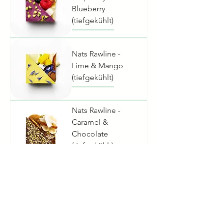
Blueberry
(tiefgekühlt)
Nats Rawline -
Lime & Mango
(tiefgekühlt)
Nats Rawline -
Caramel &
Chocolate
(tiefgekühlt)
Schlagfix -
Crème wie
Mascarpone
(gekühlt)