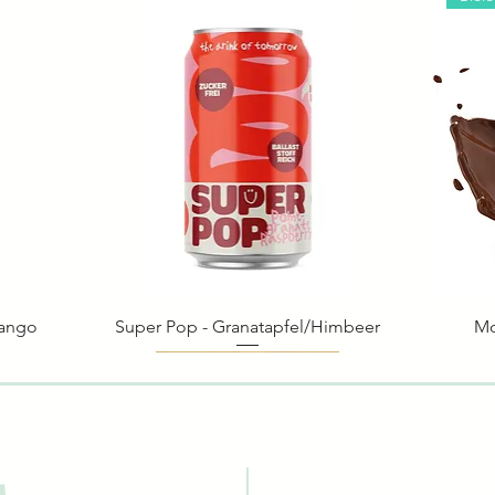
Mango
Super Pop - Granatapfel/Himbeer
Schnellansicht
Mo
Biologisch
Biologisch
Biol
Biol