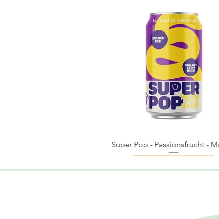
Super Pop - Passionsfrucht - 
Schnellansicht
Biologisch
Biologisch
Biologisch