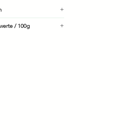
n
r
werte / 100g
en
1845 kJ / 441 kcal
29.3 g
igte
13.7 g
32.7 g
21.3 g
6.4 g
0.02 g