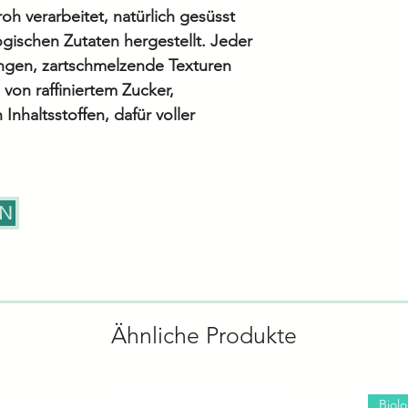
roh verarbeitet, natürlich gesüsst
gischen Zutaten hergestellt. Jeder
Zutaten
ungen, zartschmelzende Texturen
Datteln 19 %, M
von raffiniertem Zucker,
nicht hydriertes
 Inhaltsstoffen, dafür voller
Agavendicksaft, 
Kokosnussmilch 
Kokosnussfleisch
5,7 %, Zitrone, 
EN
*Alle Angaben o
Rezepturänderun
vorbehalten. Für
zu Inhaltsstoffe
Ähnliche Produkte
Nährwerten konta
- wir stehen Ihn
Biol