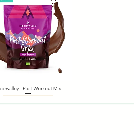
onvalley - Post-Workout Mix
Schnellansicht
ogisch
ogisch