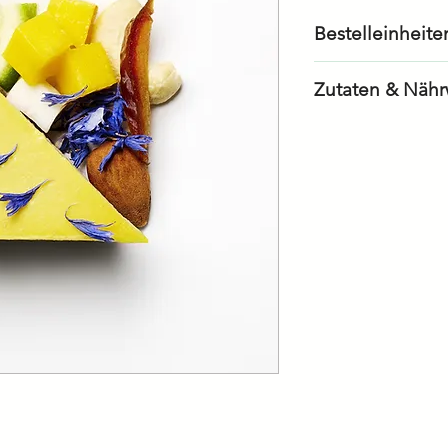
Bestelleinheite
12 Stück à 65g
Zutaten & Nähr
Energie/Kalori
Fett
– davon gesätt
Fettsäuren
Kohlenhydrate
– davon Zucker
Eiweiss/Protein
Salz