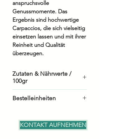
anspruchsvolle
Genussmomente. Das
Ergebnis sind hochwertige
Carpaccios, die sich vielseitig
einsetzen lassen und mit ihrer
Reinheit und Qualität
überzeugen.
Zutaten & Nährwerte /
100gr
Bestelleinheiten
Energie/Kalorien
29
Karton: 10 Pack x 10 Stück
kcal
à 80gr
KONTAKT AUFNEHMEN
Fett
0.1
– davon gesättigte
g