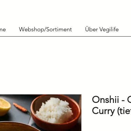
me
Webshop/Sortiment
Über Vegilife
Onshii - 
Curry (ti