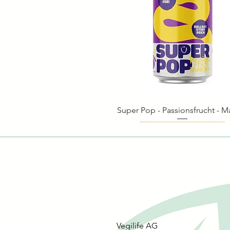
Super Pop - Passionsfrucht - 
Schnellansicht
Biologisch
Biologisch
Biologisch
Vegilife AG