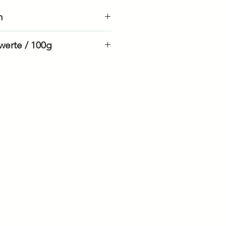
n
kg
werte / 100g
en
258 kJ / 61 kcal
0.6 g
igte
0.2 g
13 g
5.5 g
1.4 g
0.3 g