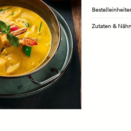
Bestelleinheite
1 Stück à 2.5 
Zutaten & Nähr
Energie/Kalori
Fett
– davon gesätt
Fettsäuren
Kohlenhydrate
– davon Zucker
Eiweiss/Protein
Salz