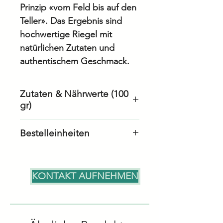
Prinzip «vom Feld bis auf den
Teller». Das Ergebnis sind
hochwertige Riegel mit
natürlichen Zutaten und
authentischem Geschmack.
Zutaten & Nährwerte (100
gr)
Bestelleinheiten
Energie/Kalorien
1648 KJ
Karton: 24 Stück à 35gr
/ 394
kcal
KONTAKT AUFNEHMEN
Fett
15.0 g
– davon
2.0 g
gesättigte